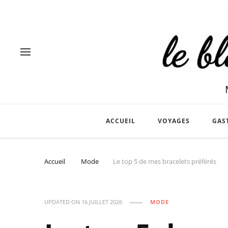
ACCUEIL
VOYAGES
GAS
Accueil
Mode
Le top 5 de mes bracelets préférés
UPDATED ON
16 JUILLET 2026
MODE