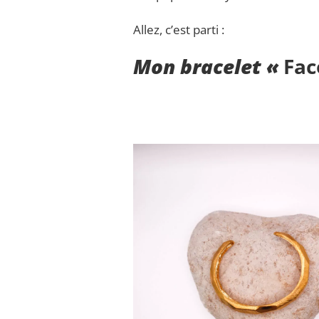
DE
MES
Allez, c’est parti :
BRACELETS
PRÉFÉRÉS
Mon bracelet «
Fac