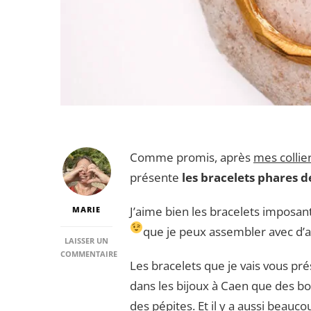
Comme promis, après
mes collie
présente
les bracelets phares 
J’aime bien les bracelets imposant
MARIE
que je peux assembler avec d’au
LAISSER UN
COMMENTAIRE
Les bracelets que je vais vous pr
SUR
LE
dans les bijoux à Caen que des bo
TOP
des pépites. Et il y a aussi beauc
5