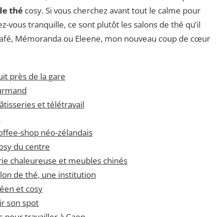
de thé
cosy. Si vous cherchez avant tout le calme pour
-vous tranquille, ce sont plutôt les salons de thé qu’il
afé, Mémoranda ou Eleene, mon nouveau coup de cœur
t près de la gare
ourmand
isseries et télétravail
e
offee-shop néo-zélandais
osy du centre
rie chaleureuse et meubles chinés
on de thé, une institution
réen et cosy
ir son spot
 pour travailler à Caen