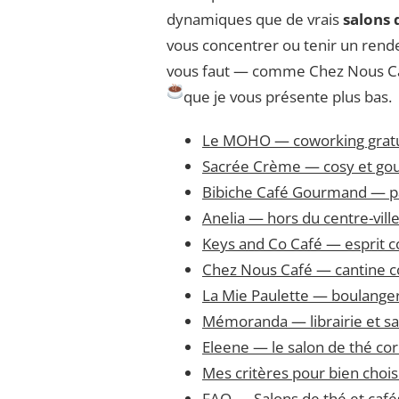
DE
dynamiques que de vrais
salons 
THE
vous concentrer ou tenir un rendez
POUR
TRAVAILLER
vous faut — comme Chez Nous C
A
que je vous présente plus bas.
CAEN
–
3E
Le MOHO — coworking gratui
EDITION
Sacrée Crème — cosy et g
Bibiche Café Gourmand — pât
Anelia — hors du centre-vill
Keys and Co Café — esprit c
Chez Nous Café — cantine c
La Mie Paulette — boulange
Mémoranda — librairie et sal
Eleene — le salon de thé co
Mes critères pour bien chois
FAQ — Salons de thé et cafés