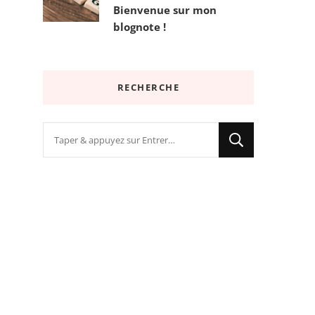
Bienvenue sur mon
blognote !
RECHERCHE
Vous
recherchiez
quelque
chose
?