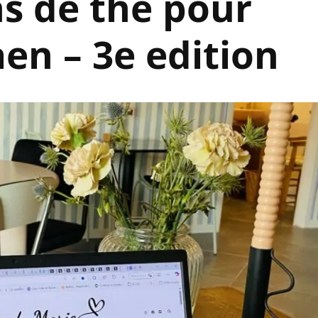
ns de the pour
aen – 3e edition