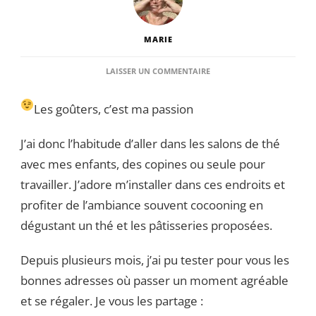
MARIE
SUR
LAISSER UN COMMENTAIRE
MES
ADRESSES
Les goûters, c’est ma passion
POUR
PRENDRE
LE
J’ai donc l’habitude d’aller dans les salons de thé
GOÛTER
avec mes enfants, des copines ou seule pour
À
CAEN-
travailler. J’adore m’installer dans ces endroits et
ÉDITION
profiter de l’ambiance souvent cocooning en
N°3
dégustant un thé et les pâtisseries proposées.
Depuis plusieurs mois, j’ai pu tester pour vous les
bonnes adresses où passer un moment agréable
et se régaler. Je vous les partage :