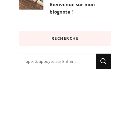
Bienvenue sur mon
blognote !
RECHERCHE
Vous
recherchiez
quelque
chose
?