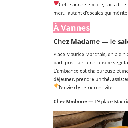
Cette année encore, j’ai fait de 
ADRESSES
DANS
mer… autant d’escales qui méritent
LE
MORBIHAN
À Vannes
Chez Madame — le salo
Place Maurice Marchais, en plein
parti pris clair : une cuisine vé
L’ambiance est chaleureuse et inc
déjeuner, prendre un thé, assiste
l’envie d’y retourner vite
Chez Madame
— 19 place Mauric