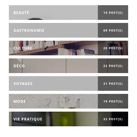
BEAUTÉ
10 POST(S)
GASTRONOMIE
69 POST(S)
CULTURE
20 POST(S)
DÉCO
22 POST(S)
VOYAGES
31 POST(S)
MODE
19 POST(S)
VIE PRATIQUE
32 POST(S)