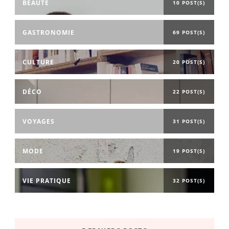
BEAUTÉ
10 POST(S)
GASTRONOMIE
69 POST(S)
CULTURE
20 POST(S)
DÉCO
22 POST(S)
VOYAGES
31 POST(S)
MODE
19 POST(S)
VIE PRATIQUE
32 POST(S)