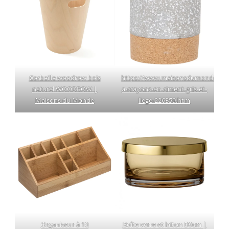
Corbeille woodrow bois
https://www.maisonsdumonde.com
naturel WOODROW |
a-crayons-en-ciment-gris-et-
Maisons du Monde
liege-226359.htm
Organiseur à 10
Boîte verre et laiton D9cm |