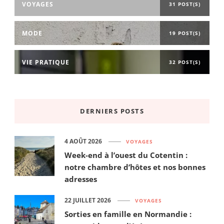
VOYAGES
31 POST(S)
MODE
19 POST(S)
VIE PRATIQUE
32 POST(S)
DERNIERS POSTS
4 AOÛT 2026
VOYAGES
Week-end à l’ouest du Cotentin :
notre chambre d’hôtes et nos bonnes
adresses
22 JUILLET 2026
VOYAGES
Sorties en famille en Normandie :