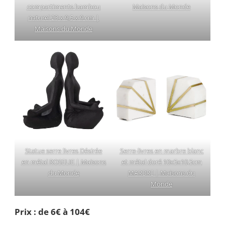
compartiments bambou
Maisons du Monde
naturel 23 x 9,5 x 9 cm |
Maisons du Monde
Statue serre livres Désirée
Serre-livres en marbre blanc
en métal ROSELIE | Maisons
et métal doré 10x5x10,5cm
du Monde
MARBRE | Maisons du
Monde
Prix : de 6€ à 104€