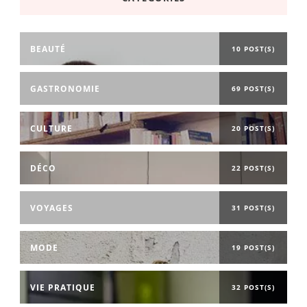
BEAUTÉ
10 POST(S)
GASTRONOMIE
69 POST(S)
CULTURE
20 POST(S)
DÉCO
22 POST(S)
VOYAGES
31 POST(S)
MODE
19 POST(S)
VIE PRATIQUE
32 POST(S)