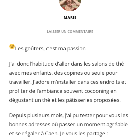
MARIE
SUR
LAISSER UN COMMENTAIRE
MES
ADRESSES
Les goûters, c’est ma passion
POUR
PRENDRE
LE
J’ai donc l’habitude d’aller dans les salons de thé
GOÛTER
avec mes enfants, des copines ou seule pour
À
CAEN
travailler. J’adore m’installer dans ces endroits et
N°2
profiter de l’ambiance souvent cocooning en
!
dégustant un thé et les pâtisseries proposées.
Depuis plusieurs mois, j’ai pu tester pour vous les
bonnes adresses où passer un moment agréable
et se régaler à Caen. Je vous les partage :