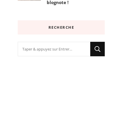
blognote !
RECHERCHE
Vous
recherchiez
quelque
chose
?