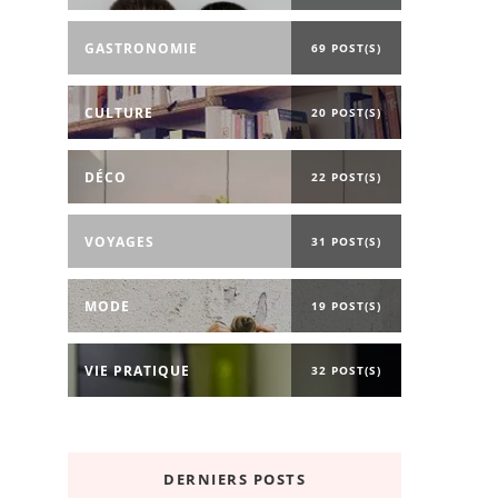
GASTRONOMIE
69 POST(S)
CULTURE
20 POST(S)
DÉCO
22 POST(S)
VOYAGES
31 POST(S)
MODE
19 POST(S)
VIE PRATIQUE
32 POST(S)
DERNIERS POSTS